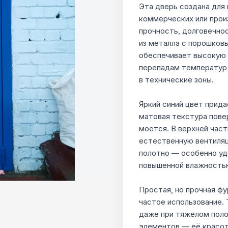
Эта дверь создана для
коммерческих или про
прочность, долговечно
из металла с порошков
обеспечивает высокую у
перепадам температур 
в технические зоны.
Яркий синий цвет прида
матовая текстура пове
моется. В верхней час
естественную вентиля
полотно — особенно уд
повышенной влажность
Простая, но прочная фу
частое использование.
даже при тяжелом поло
элементов — её красот