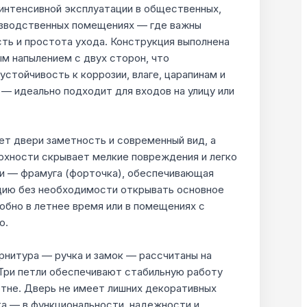
 интенсивной эксплуатации в общественных,
изводственных помещениях — где важны
сть и простота ухода. Конструкция выполнена
ым напылением с двух сторон, что
стойчивость к коррозии, влаге, царапинам и
— идеально подходит для входов на улицу или
ет двери заметность и современный вид, а
рхности скрывает мелкие повреждения и легко
ти — фрамуга (форточка), обеспечивающая
цию без необходимости открывать основное
обно в летнее время или в помещениях с
ю.
рнитура — ручка и замок — рассчитаны на
 Три петли обеспечивают стабильную работу
тне. Дверь не имеет лишних декоративных
а — в функциональности, надежности и