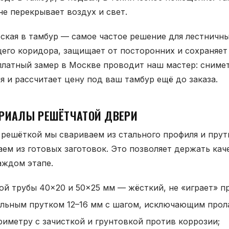
не перекрывает воздух и свет.
ская в тамбур — самое частое решение для лестничн
щего коридора, защищает от посторонних и сохраняет
платный замер в Москве проводит наш мастер: сниме
 и рассчитает цену под ваш тамбур ещё до заказа.
ЕРИАЛЫ РЕШЁТЧАТОЙ ДВЕРИ
решёткой мы свариваем из стального профиля и прут
аем из готовых заготовок. Это позволяет держать ка
аждом этапе.
ой трубы 40×20 и 50×25 мм — жёсткий, не «играет» пр
льным прутком 12–16 мм с шагом, исключающим прола
риметру с зачисткой и грунтовкой против коррозии;