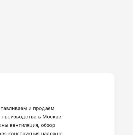
отавливаем и продаём
с производства в Москве
жны вентиляция, обзор
акая конструкция надёжно