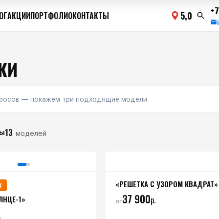
+7
5,0
ОГ
АКЦИИ
ПОРТФОЛИО
КОНТАКТЫ
КИ
просов — покажем три подходящие модели
13
ы
моделей
«РЕШЕТКА С УЗОРОМ КВАДРАТ»
Ж
37 900
ЛНЦЕ-1»
р.
от
.