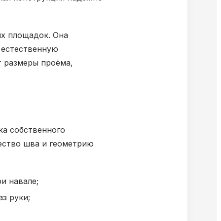
ых площадок. Она
 естественную
т размеры проёма,
ка собственного
чество шва и геометрию
и навале;
з руки;