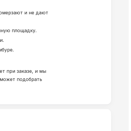
ромерзают и не дают
чную площадку.
и.
мбуре.
ет при заказе, и мы
оможет подобрать