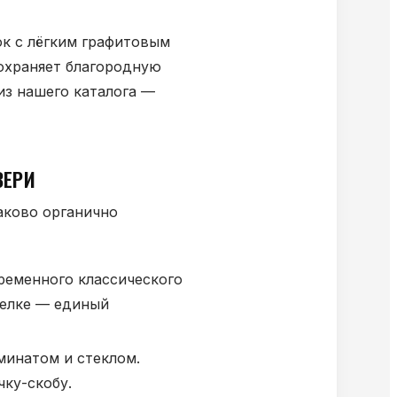
ок с лёгким графитовым
сохраняет благородную
из нашего каталога —
ВЕРИ
аково органично
ременного классического
делке — единый
минатом и стеклом.
чку-скобу.