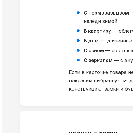
С терморазрывом
—
наледи зимой.
В квартиру
— облегч
В дом
— усиленные 
С окном
— со стекл
С зеркалом
— с вну
Если в карточке товара н
покрасим выбранную мод
конструкцию, замки и фу