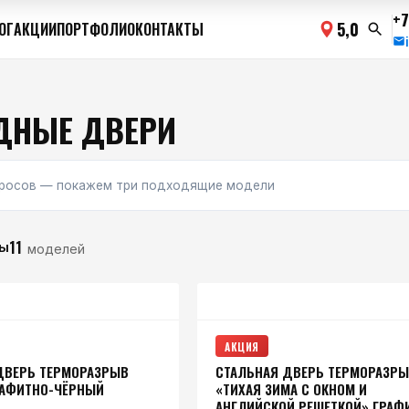
+7
5,0
ОГ
АКЦИИ
ПОРТФОЛИО
КОНТАКТЫ
ДНЫЕ ДВЕРИ
просов — покажем три подходящие модели
11
ы
моделей
АКЦИЯ
ДВЕРЬ ТЕРМОРАЗРЫВ
СТАЛЬНАЯ ДВЕРЬ ТЕРМОРАЗР
РАФИТНО-ЧЁРНЫЙ
«ТИХАЯ ЗИМА С ОКНОМ И
АНГЛИЙСКОЙ РЕШЕТКОЙ» ГРАФ