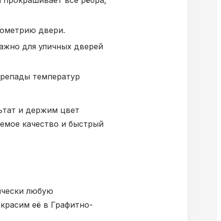
 прокрашивает все рёбра,
еометрию двери.
важно для уличных дверей
ерепады температур
льтат и держим цвет
уемое качество и быстрый
тически любую
красим её в Графитно-