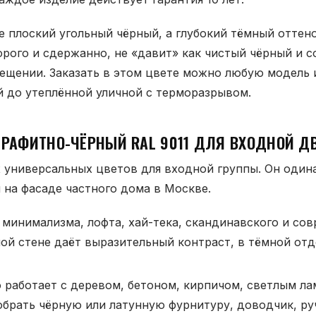
е плоский угольный чёрный, а глубокий тёмный оттен
орого и сдержанно, не «давит» как чистый чёрный и 
ещении. Заказать в этом цвете можно любую модель 
 до утеплённой уличной с терморазрывом.
ГРАФИТНО-ЧЁРНЫЙ RAL 9011 ДЛЯ ВХОДНОЙ Д
х универсальных цветов для входной группы. Он один
и на фасаде частного дома в Москве.
минимализма, лофта, хай-тека, скандинавского и сов
лой стене даёт выразительный контраст, в тёмной от
 работает с деревом, бетоном, кирпичом, светлым ла
обрать чёрную или латунную фурнитуру, доводчик, ру