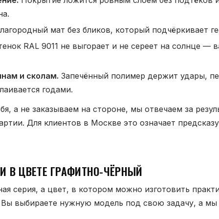
ние.
Покрытие ложится ровным слоем без подтёков и
на.
лагородный мат без бликов, который подчёркивает г
енок RAL 9011 не выгорает и не сереет на солнце — 
инам и сколам.
Запечённый полимер держит удары, п
слаивается годами.
бя, а не заказываем на стороне, мы отвечаем за резу
артии. Для клиентов в Москве это означает предсказ
И В ЦВЕТЕ ГРАФИТНО-ЧЁРНЫЙ
ная серия, а цвет, в котором можно изготовить прак
 Вы выбираете нужную модель под свою задачу, а мы 