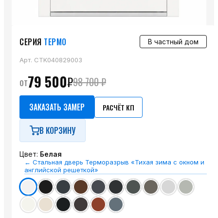
СЕРИЯ
ТЕРМО
В частный дом
Арт.
CTK040829003
79 500
₽
от
98 700
₽
ЗАКАЗАТЬ ЗАМЕР
РАСЧЁТ КП
В КОРЗИНУ
Цвет:
Белая
←
Стальная дверь Терморазрыв «Тихая зима с окном и
английской решеткой»