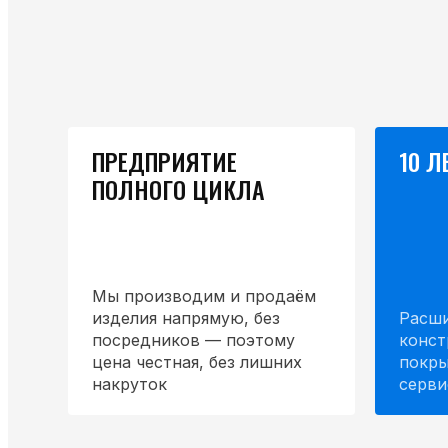
ПРЕДПРИЯТИЕ
10 Л
ПОЛНОГО ЦИКЛА
Мы производим и продаём
изделия напрямую, без
Расши
посредников — поэтому
конст
цена честная, без лишних
покры
накруток
серви