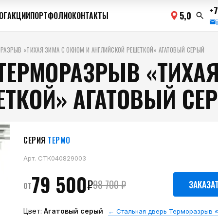
+7
5,0
ОГ
АКЦИИ
ПОРТФОЛИО
КОНТАКТЫ
РАЗРЫВ «ТИХАЯ ЗИМА С ОКНОМ И АНГЛИЙСКОЙ РЕШЕТКОЙ» АГАТОВЫЙ СЕРЫЙ
ТЕРМОРАЗРЫВ «ТИХАЯ
ЕТКОЙ» АГАТОВЫЙ СЕ
СЕРИЯ
ТЕРМО
Арт.
CTK040829003
79 500
₽
от
98 700
₽
ЗАКАЗА
Цвет:
Агатовый серый
←
Стальная дверь Терморазрыв «