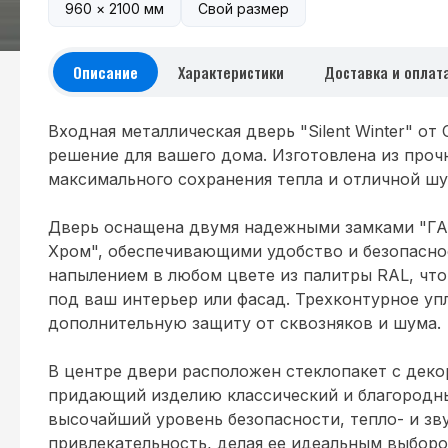
960 × 2100 мм
Свой размер
Описание
Характеристики
Доставка и оплат
Входная металлическая дверь "Silent Winter" о
решение для вашего дома. Изготовлена из проч
максимального сохранения тепла и отличной ш
Дверь оснащена двумя надежными замками "ГАР
Хром", обеспечивающими удобство и безопасн
напылением в любом цвете из палитры RAL, что
под ваш интерьер или фасад. Трехконтурное уп
дополнительную защиту от сквозняков и шума.
В центре двери расположен стеклопакет с деко
придающий изделию классический и благородный
высочайший уровень безопасности, тепло- и зв
привлекательность, делая ее идеальным выборо