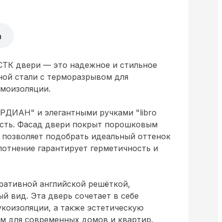
а
т СТК двери — это надежное и стильное
ной стали с терморазрывом для
умоизоляции.
ДИАН" и элегантными ручками "libro
ость. Фасад двери покрыт порошковым
 позволяет подобрать идеальный оттенок
лотнение гарантирует герметичность и
ративной английской решёткой,
 вид. Эта дверь сочетает в себе
укоизоляции, а также эстетическую
м для современных домов и квартир.