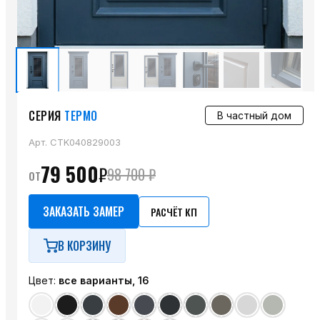
СЕРИЯ
ТЕРМО
В частный дом
Арт.
CTK040829003
79 500
₽
от
98 700
₽
ЗАКАЗАТЬ ЗАМЕР
РАСЧЁТ КП
В КОРЗИНУ
Цвет:
все варианты, 16