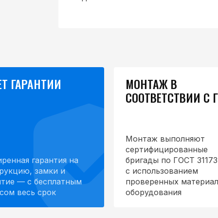
ЕТ ГАРАНТИИ
МОНТАЖ В
СООТВЕТСТВИИ С 
Монтаж выполняют
сертифицированные
ренная гарантия на
бригады по ГОСТ 31173
рукцию, замки и
с использованием
тие — с бесплатным
проверенных материал
сом весь срок
оборудования