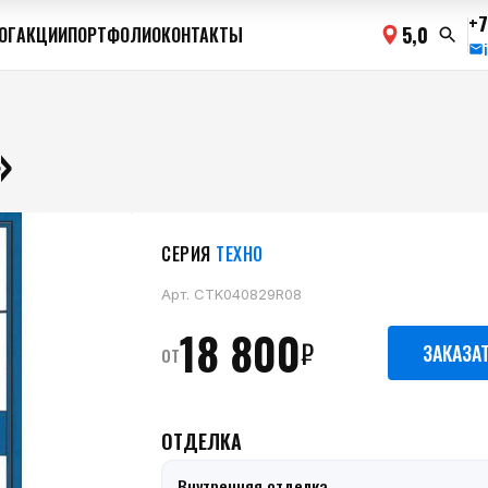
+7
5,0
ОГ
АКЦИИ
ПОРТФОЛИО
КОНТАКТЫ
»
СЕРИЯ
ТЕХНО
Арт.
CTK040829R08
18 800
₽
от
ЗАКАЗА
ОТДЕЛКА
Внутренняя отделка