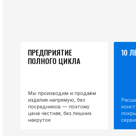
ПРЕДПРИЯТИЕ
10 Л
ПОЛНОГО ЦИКЛА
Мы производим и продаём
изделия напрямую, без
Расши
посредников — поэтому
конст
цена честная, без лишних
покры
накруток
серви