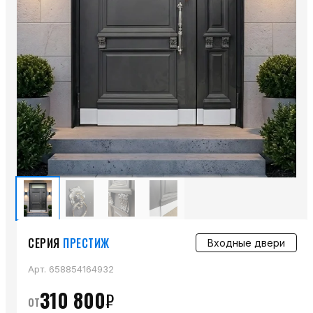
СЕРИЯ
ПРЕСТИЖ
Входные двери
Арт.
658854164932
310 800
₽
от