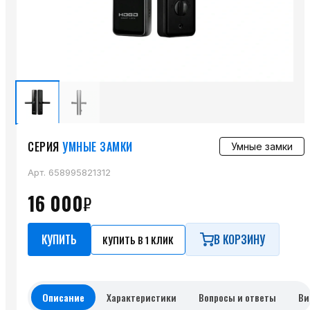
СЕРИЯ
УМНЫЕ ЗАМКИ
Умные замки
Арт.
658995821312
16 000
₽
КУПИТЬ
В КОРЗИНУ
КУПИТЬ В 1 КЛИК
Описание
Характеристики
Вопросы и ответы
Ви