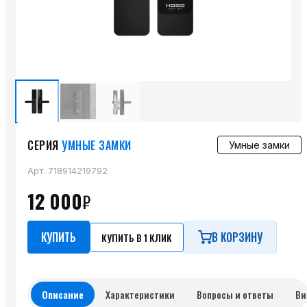
СЕРИЯ
УМНЫЕ ЗАМКИ
Умные замки
Арт.
718914219792
12 000
₽
КУПИТЬ
В КОРЗИНУ
КУПИТЬ В 1 КЛИК
Описание
Характеристики
Вопросы и ответы
Ви