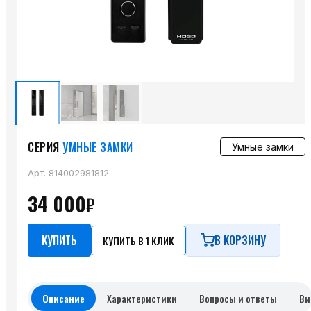
СЕРИЯ
УМНЫЕ ЗАМКИ
Умные замки
Арт.
814002981812
34 000
₽
КУПИТЬ
В КОРЗИНУ
КУПИТЬ В 1 КЛИК
Описание
Характеристики
Вопросы и ответы
Ви