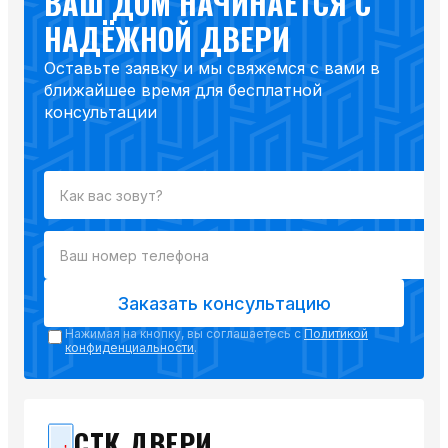
ВАШ ДОМ НАЧИНАЕТСЯ С
НАДЁЖНОЙ ДВЕРИ
Оставьте заявку и мы свяжемся с вами в
ближайшее время для бесплатной
консультации
Заказать консультацию
Нажимая на кнопку, вы соглашаетесь с
Политикой
конфиденциальности
.
СТК ДВЕРИ