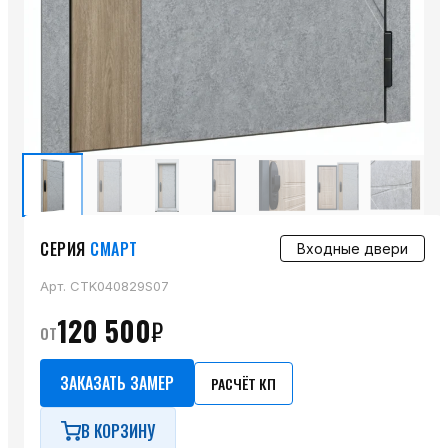
СЕРИЯ
СМАРТ
Входные двери
Арт.
CTK040829S07
120 500
₽
от
ЗАКАЗАТЬ ЗАМЕР
РАСЧЁТ КП
В КОРЗИНУ