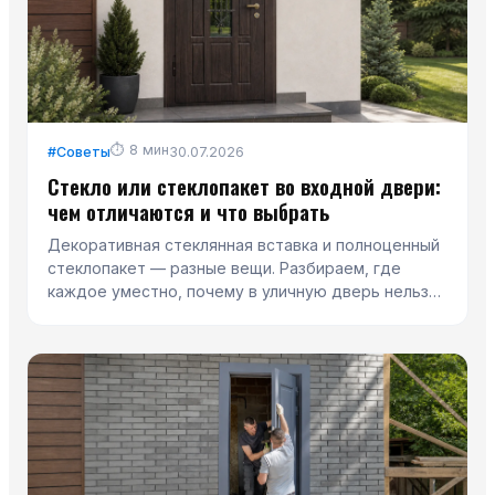
⏱
8
мин
#
Советы
30.07.2026
Стекло или стеклопакет во входной двери:
чем отличаются и что выбрать
Декоративная стеклянная вставка и полноценный
стеклопакет — разные вещи. Разбираем, где
каждое уместно, почему в уличную дверь нельзя
ставить одинарное стекло и как остекление
влияет на тепло и безопасность.