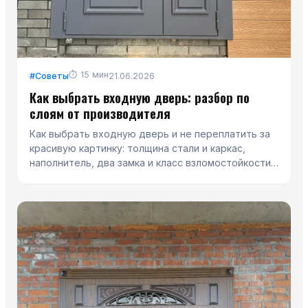
⏱
15
мин
#
Советы
21.06.2026
Как выбрать входную дверь: разбор по
слоям от производителя
Как выбрать входную дверь и не переплатить за
красивую картинку: толщина стали и каркас,
наполнитель, два замка и класс взломостойкости,
терморазрыв, контуры уплотнения, отделка и
монтаж. С таблицей под квартиру, дом и дачу,
чек-листом осмотра и 7 экспресс-тестами прямо
в шоуруме — от производства СТК в Подольске.