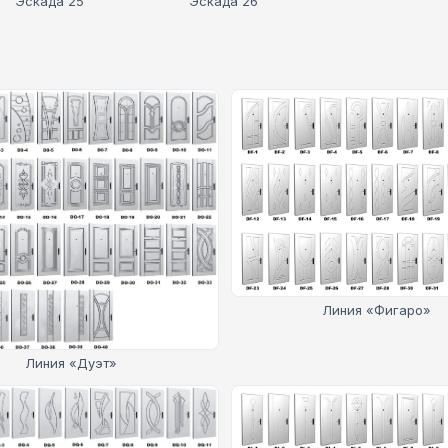
Эскада 25
Эскада 26
Линия «Фигаро»
Линия «Дуэт»