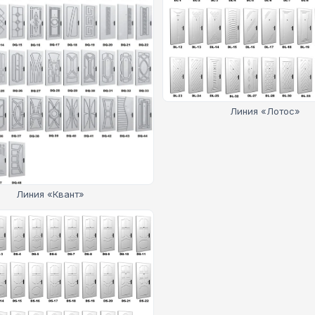
Линия «Лотос»
Линия «Квант»