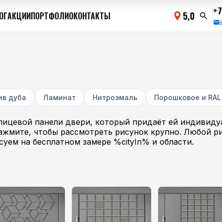
+7
5,0
ОГ
АКЦИИ
ПОРТФОЛИО
КОНТАКТЫ
ив дуба
Ламинат
Нитроэмаль
Порошковое и RAL
лицевой панели двери, который придаёт ей индивиду
нажмите, чтобы рассмотреть рисунок крупно. Любой р
суем на бесплатном замере %cityIn% и области.