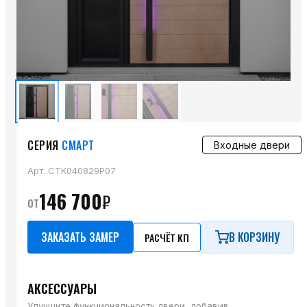
СЕРИЯ
СМАРТ
Входные двери
Арт.
CTK040829P07
146 700
₽
от
ЗАКАЗАТЬ ЗАМЕР
В КОРЗИНУ
РАСЧЁТ КП
АКСЕССУАРЫ
Улучшите функциональность двери, добавив