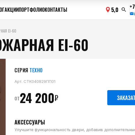
+7
5,0
ОГ
АКЦИИ
ПОРТФОЛИО
КОНТАКТЫ
НАЯ ЕI-60
ЖАРНАЯ ЕI-60
СЕРИЯ
ТЕХНО
Арт.
CTK040829ПП01
24 200
₽
от
ЗАКАЗА
АКСЕССУАРЫ
Улучшите функциональность двери, добавив дополнительны