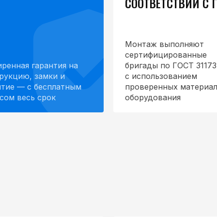
СООТВЕТСТВИИ С 
Монтаж выполняют
сертифицированные
ренная гарантия на
бригады по ГОСТ 31173
рукцию, замки и
с использованием
тие — с бесплатным
проверенных материал
сом весь срок
оборудования