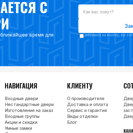
АЕТСЯ С
РИ
За
в ближайшее время для
Нажимая на кнопку, вы со
НАВИГАЦИЯ
КЛИЕНТУ
СО
Входные двери
О производителе
Две
Нестандартные двери
Доставка и оплата
Две
Изготовление на заказ
Сервис и гарантия
зас
Входные группы
Виды отделки
Две
Акции и скидки
Блог
Умные замки
КАН