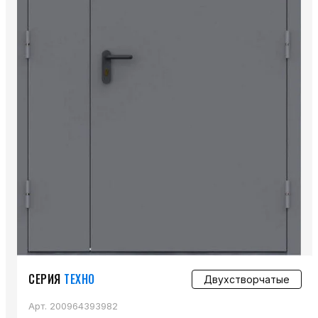
СЕРИЯ
ТЕХНО
Двухстворчатые
Арт.
200964393982