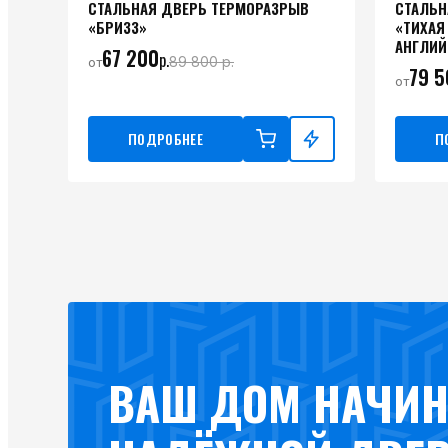
СТАЛЬНАЯ ДВЕРЬ ТЕРМОРАЗРЫВ
СТАЛЬН
«БРИЗЗ»
«ТИХАЯ
АНГЛИЙ
67 200
р.
89 800
р.
от
79 5
от
ПОДРОБНЕЕ
П
ВАШ ДОМ НАЧИН