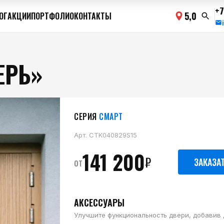
+7
5,0
ОГ
АКЦИИ
ПОРТФОЛИО
КОНТАКТЫ
ЕРЬ»
СЕРИЯ
СМАРТ
Арт.
CTK040829S15
141 200
₽
от
ЗАКАЗА
АКСЕССУАРЫ
Улучшите функциональность двери, добавив