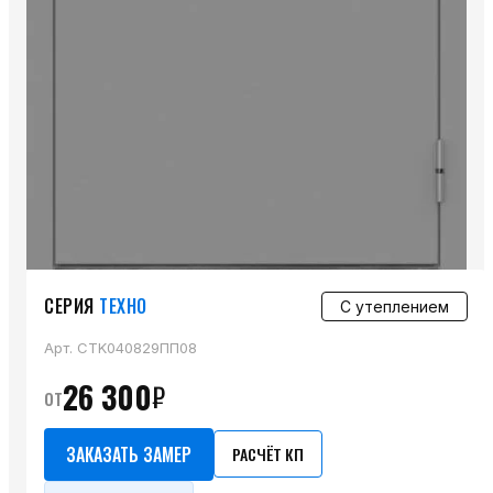
СЕРИЯ
ТЕХНО
С утеплением
Арт.
CTK040829ПП08
26 300
₽
от
ЗАКАЗАТЬ ЗАМЕР
РАСЧЁТ КП