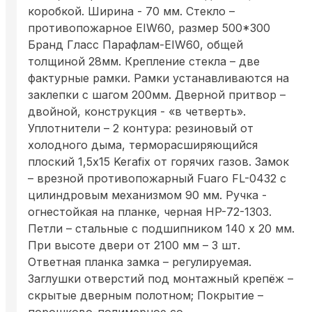
коробкой. Ширина - 70 мм. Стекло –
противопожарное EIW60, размер 500*300
Бранд Гласс Парафлам-EIW60, общей
толщиной 28мм. Крепление стекла – две
фактурные рамки. Рамки устанавливаются на
заклепки с шагом 200мм. Дверной притвор –
двойной, конструкция - «в четверть».
Уплотнители – 2 контура: резиновый от
холодного дыма, терморасширяющийся
плоский 1,5х15 Kerafix от горячих газов. Замок
– врезной противопожарный Fuaro FL-0432 с
цилиндровым механизмом 90 мм. Ручка -
огнестойкая на планке, черная HP-72-1303.
Петли – стальные с подшипником 140 х 20 мм.
При высоте двери от 2100 мм – 3 шт.
Ответная планка замка – регулируемая.
Заглушки отверстий под монтажный крепёж –
скрытые дверным полотном; Покрытие –
порошково-полимерное со