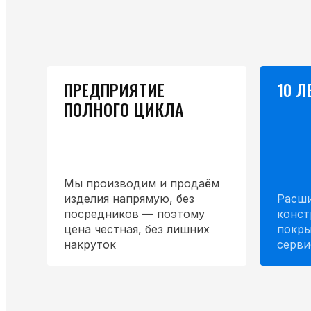
ПРЕДПРИЯТИЕ
10 Л
ПОЛНОГО ЦИКЛА
Мы производим и продаём
изделия напрямую, без
Расши
посредников — поэтому
конст
цена честная, без лишних
покры
накруток
серви