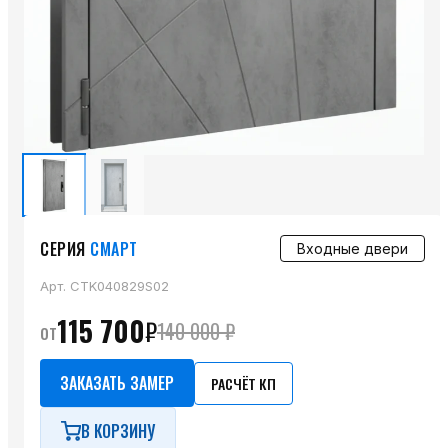
СЕРИЯ
СМАРТ
Входные двери
Арт.
CTK040829S02
115 700
₽
от
140 000
₽
ЗАКАЗАТЬ ЗАМЕР
РАСЧЁТ КП
В КОРЗИНУ