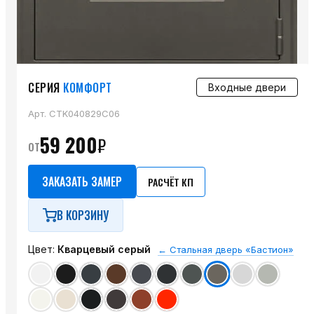
СЕРИЯ
КОМФОРТ
Входные двери
Арт.
CTK040829С06
59 200
₽
от
ЗАКАЗАТЬ ЗАМЕР
РАСЧЁТ КП
В КОРЗИНУ
Цвет:
Кварцевый серый
←
Стальная дверь «Бастион»