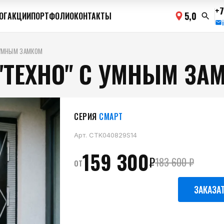
+7
5,0
ОГ
АКЦИИ
ПОРТФОЛИО
КОНТАКТЫ
 УМНЫМ ЗАМКОМ
"ТЕХНО" C УМНЫМ ЗА
СЕРИЯ
СМАРТ
Арт.
CTK040829S14
159 300
₽
от
183 600
₽
ЗАКАЗА