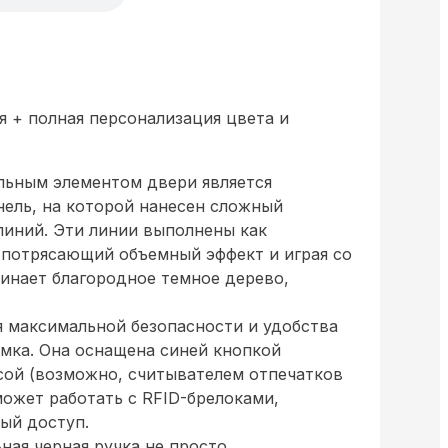
 + полная персонализация цвета и
льным элементом двери является
нель, на которой нанесен сложный
линий. Эти линии выполнены как
 потрясающий объемный эффект и играя со
минает благородное темное дерево,
 максимальной безопасности и удобства
амка. Она оснащена синей кнопкой
сой (возможно, считывателем отпечатков
может работать с RFID-брелоками,
ый доступ.
ная черная ручка не просто